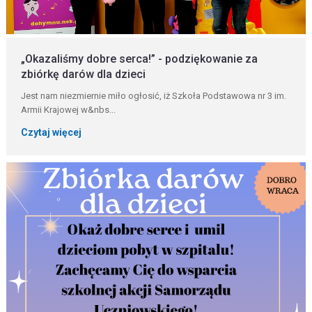
„Okazaliśmy dobre serca!” - podziękowanie za
zbiórkę darów dla dzieci
Jest nam niezmiernie miło ogłosić, iż Szkoła Podstawowa nr 3 im.
Armii Krajowej w&nbs...
Czytaj więcej