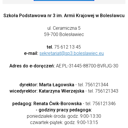
Szkoła Podstawowa nr 3 im. Armii Krajowej w Bolesławcu
ul. Ceramiczna 5
59-700 Bolesławiec
tel.
75 612 13 45
e-mail:
sekretariat@sp3.boleslawiec.eu
Adres do e-doręczeń:
AE:PL-31445-88700-BVRJG-30
dyrektor: Marta Łagowska
- tel. 756121344
wicedyrektor: Katarzyna Wierzejska
- tel. 756121343
pedagog: Renata Ćwik-Borowska
- tel. 756121346
- godziny pracy pedagoga:
poniedziałek-środa: godz. 9:00-13:30
czwartek-piątek: godz. 9:00-13:15