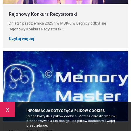
Rejonowy Konkurs Recytatorski
Dnia 24 października 2025 r. w MDK-u w Legnicy odbył się
Rejonowy Konkurs Recytatorsk...
Czytaj więcej
x
INFORMACJA DOTYCZĄCA PLIKÓW COOKIES
Strona korzysta z plików cookies. Możesz określić warunki
przechowywania lub dostępu do plików cookies w Twojej
przeglądarce.