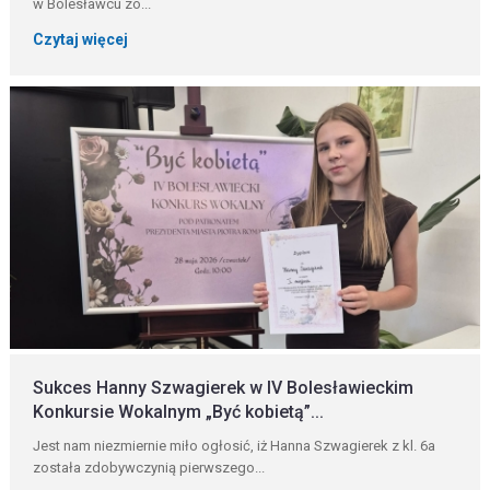
w Bolesławcu zo...
Czytaj więcej
Sukces Hanny Szwagierek w IV Bolesławieckim
Konkursie Wokalnym „Być kobietą”...
Jest nam niezmiernie miło ogłosić, iż Hanna Szwagierek z kl. 6a
została zdobywczynią pierwszego...