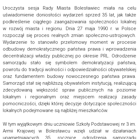
Uroczysta sesja Rady Miasta Bolesławiec miała na celu
uświadomienie doniosłości wydarzeń sprzed 35 lat, jak także
podkreślenie ciągłego zaangażowania społeczności lokalnej
w rozwój miasta i regionu.
Dnia 27 maja 1990 r. w Polsce
rozpoczął się proces realnych zmian społeczno-ustrojowych.
Wydarzenie to stanowiło przełomowy moment w procesie
odbudowy demokratycznego państwa prawa i wprowadzenia
decentralizacji władzy publicznej po okresie PRL.
Odrodzenie
samorządu stało się symbolem demokratyzacji państwa,
powrotu do tradycji wolności i odpowiedzialności obywatelskiej
oraz fundamentem budowy nowoczesnego państwa prawa.
Samorząd stał się najbliższą obywatelom instytucją, realizującą
zdecydowaną większość spraw publicznych na poziomie
lokalnym i regionalnym oraz miejscem realizacji zasady
pomocniczości, dzięki której decyzje dotyczące społeczności
lokalnych podejmowane są najbliżej mieszkańców.
W tym wyjątkowym dniu uczniowie Szkoły Podstawowej nr 3 im.
Armii Krajowej w Bolesławcu wzięli udział w działaniach
upamiętniających 35. rocznicę
odrodzenia samorządu