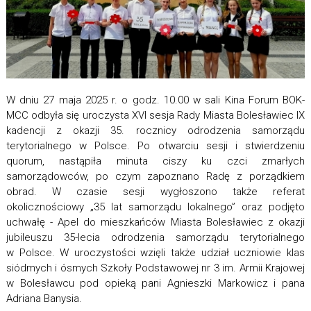
W dniu 27 maja 2025 r. o godz. 10.00 w sali Kina Forum BOK-
MCC odbyła się uroczysta XVI sesja Rady Miasta Bolesławiec IX
kadencji z okazji 35. rocznicy odrodzenia samorządu
terytorialnego w Polsce.
Po otwarciu sesji i stwierdzeniu
quorum, nastąpiła minuta ciszy ku czci zmarłych
samorządowców, po czym zapoznano Radę z porządkiem
obrad. W czasie sesji wygłoszono także referat
okolicznościowy „35 lat samorządu lokalnego” oraz podjęto
uchwałę - Apel do mieszkańców Miasta Bolesławiec z okazji
jubileuszu 35-lecia odrodzenia samorządu terytorialnego
w Polsce. W uroczystości wzięli także udział uczniowie klas
siódmych i ósmych Szkoły Podstawowej nr 3 im. Armii Krajowej
w Bolesławcu pod opieką pani Agnieszki Markowicz i pana
Adriana Banysia.