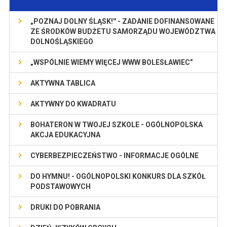
„POZNAJ DOLNY ŚLĄSK!'' - ZADANIE DOFINANSOWANE
ZE ŚRODKÓW BUDŻETU SAMORZĄDU WOJEWÓDZTWA
DOLNOŚLĄSKIEGO
„WSPÓLNIE WIEMY WIĘCEJ WWW BOLESŁAWIEC”
AKTYWNA TABLICA
AKTYWNY DO KWADRATU
BOHATERON W TWOJEJ SZKOLE - OGÓLNOPOLSKA
AKCJA EDUKACYJNA
CYBERBEZPIECZEŃSTWO - INFORMACJE OGÓLNE
DO HYMNU! - OGÓLNOPOLSKI KONKURS DLA SZKÓŁ
PODSTAWOWYCH
DRUKI DO POBRANIA