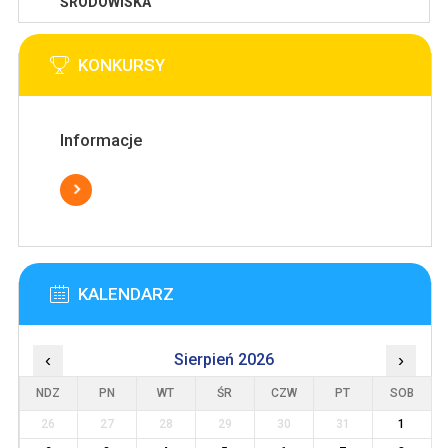
ŚRODOWISKA
KONKURSY
Informacje
KALENDARZ
‹
Sierpień 2026
›
NDZ
PN
WT
ŚR
CZW
PT
SOB
26
27
28
29
30
31
1