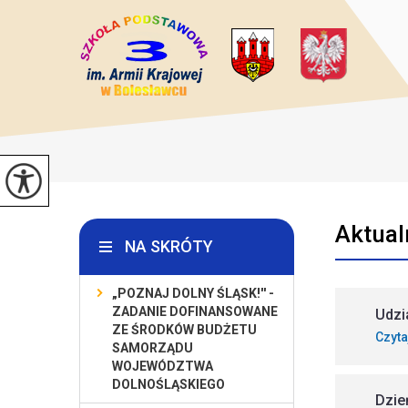
Aktual
NA SKRÓTY
„POZNAJ DOLNY ŚLĄSK!'' -
ZADANIE DOFINANSOWANE
Udzi
ZE ŚRODKÓW BUDŻETU
Czyta
SAMORZĄDU
WOJEWÓDZTWA
DOLNOŚLĄSKIEGO
Dzie