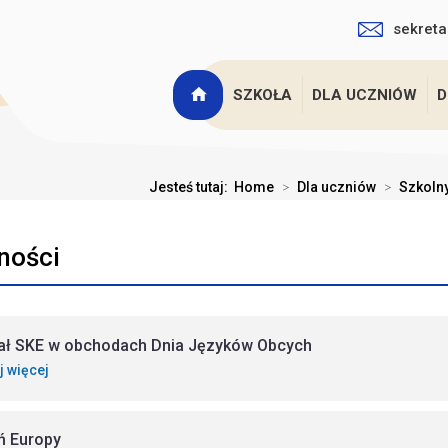
sekreta
SZKOŁA
DLA UCZNIÓW
D
Jesteś tutaj:
Home
>
Dla uczniów
>
Szkolny
ności
ał SKE w obchodach Dnia Języków Obcych
j więcej
ń Europy