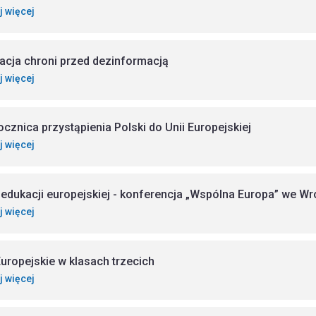
j więcej
acja chroni przed dezinformacją
j więcej
rocznica przystąpienia Polski do Unii Europejskiej
j więcej
 edukacji europejskiej - konferencja „Wspólna Europa” we W
j więcej
Europejskie w klasach trzecich
j więcej