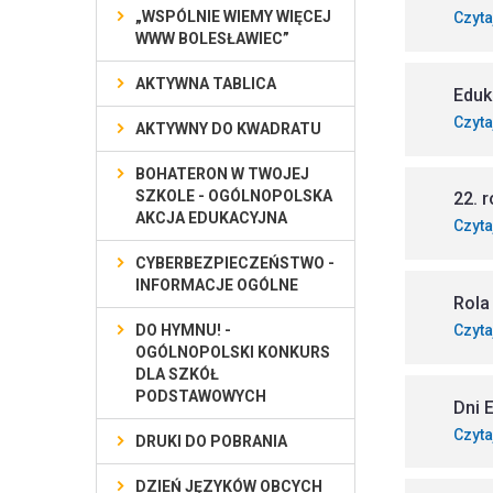
„WSPÓLNIE WIEMY WIĘCEJ
Czyta
WWW BOLESŁAWIEC”
AKTYWNA TABLICA
Eduk
Czyta
AKTYWNY DO KWADRATU
BOHATERON W TWOJEJ
SZKOLE - OGÓLNOPOLSKA
22. 
AKCJA EDUKACYJNA
Czyta
CYBERBEZPIECZEŃSTWO -
INFORMACJE OGÓLNE
Rola
DO HYMNU! -
Czyta
OGÓLNOPOLSKI KONKURS
DLA SZKÓŁ
PODSTAWOWYCH
Dni 
Czyta
DRUKI DO POBRANIA
DZIEŃ JĘZYKÓW OBCYCH