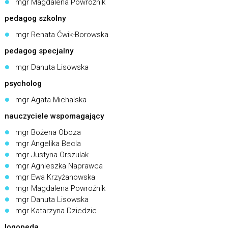
mgr Magdalena Powroźnik
pedagog szkolny
mgr Renata Ćwik-Borowska
pedagog specjalny
mgr Danuta Lisowska
psycholog
mgr Agata Michalska
nauczyciele wspomagający
mgr Bożena Oboza
mgr Angelika Becla
mgr Justyna Orszulak
mgr Agnieszka Naprawca
mgr Ewa Krzyżanowska
mgr Magdalena Powroźnik
mgr Danuta Lisowska
mgr Katarzyna Dziedzic
logopeda