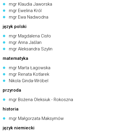
mgr Klaudia Jaworska
mgr Ewelina Król
mgr Ewa Nadwodna
język polski
mgr Magdalena Cisło
mgr Anna Jaślan
mgr Aleksandra Szylin
matematyka
mgr Marta Łagowska
mgr Renata Kotlarek
Nikola Ginda-Wróbel
przyroda
mgr Bożena Oleksiuk - Rokoszna
historia
mgr Małgorzata Maksymów
język niemiecki