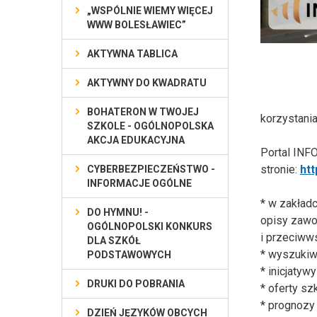
„WSPÓLNIE WIEMY WIĘCEJ
WWW BOLESŁAWIEC”
AKTYWNA TABLICA
AKTYWNY DO KWADRATU
BOHATERON W TWOJEJ
korzystani
SZKOLE - OGÓLNOPOLSKA
AKCJA EDUKACYJNA
Portal INF
stronie:
ht
CYBERBEZPIECZEŃSTWO -
INFORMACJE OGÓLNE
*
w zakładc
DO HYMNU! -
opisy
zawo
OGÓLNOPOLSKI KONKURS
i przeciww
DLA SZKÓŁ
*
wyszukiwa
PODSTAWOWYCH
*
inicjatyw
DRUKI DO POBRANIA
*
oferty sz
*
prognozy
DZIEŃ JĘZYKÓW OBCYCH