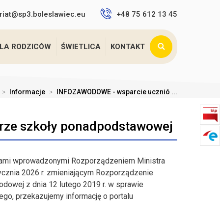
riat@sp3.boleslawiec.eu
+48 75 612 13 45
LA RODZICÓW
ŚWIETLICA
KONTAKT
>
Informacje
>
INFOZAWODOWE - wsparcie ucznió ...
ze szkoły ponadpodstawowej
ami wprowadzonymi Rozporządzeniem Ministra
tycznia 2026 r. zmieniającym Rozporządzenie
odowej z dnia 12 lutego 2019 r. w sprawie
o, przekazujemy informację o portalu