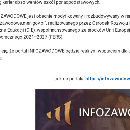
g karier absolwentów szkół ponadpodstawowych.
OZAWODOWE jest obecnie modyfikowany i rozbudowywany w rama
fozawodowe.men.gov.pl”, realizowanego przez Ośrodek Rozwoju 
zne Edukacji (CIE), współfinansowanego ze środków Unii Europej
połecznego 2021–2027 (FERS).
eję, że portal INFOZAWODOWE będzie realnym wsparciem dla uc
j.
Link do portalu:
https://infozawodow