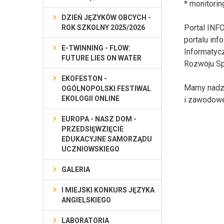
*
monitorin
DZIEŃ JĘZYKÓW OBCYCH -
Portal INF
ROK SZKOLNY 2025/2026
portalu in
E-TWINNING - FLOW:
Informatyc
FUTURE LIES ON WATER
Rozwoju S
EKOFESTON -
Mamy nadzi
OGÓLNOPOLSKI FESTIWAL
EKOLOGII ONLINE
i zawodowe
EUROPA - NASZ DOM -
PRZEDSIĘWZIĘCIE
EDUKACYJNE SAMORZĄDU
UCZNIOWSKIEGO
GALERIA
I MIEJSKI KONKURS JĘZYKA
ANGIELSKIEGO
LABORATORIA