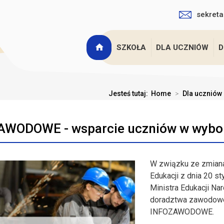
sekreta
SZKOŁA
DLA UCZNIÓW
D
Jesteś tutaj:
Home
>
Dla uczniów
AWODOWE - wsparcie uczniów w wybor
W związku ze zmian
Edukacji
z dnia 20 s
Ministra
Edukacji Nar
doradztwa
zawodoweg
INFOZAWODOWE.