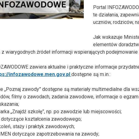
Portal INFOZAWODO
te działania, zapewn
uczniów, rodziców,
n
Jak wskazuje Minist
elementów
doradztw
a z
wiarygodnych źródeł informacji wspierających podejmowanie
OZAWODOWE zawiera aktualne i praktyczne informacje
przydatn
tps://infozawodowe.men.gov.pl
dostępne są m.in.
:
e „Poznaj zawody” dostępne są materiały multimedialne
dla ws
dów, filmy o zawodach, zadania zawodowe, informacje o egzam
skazania;
rka „Znajdź szkołę”, np. po zawodzie lub miejscowości;
y dotyczące kształcenia zawodowego;
koleń, staży i praktyk zawodowych;
 MEN dotyczące zapotrzebowania na zawody;