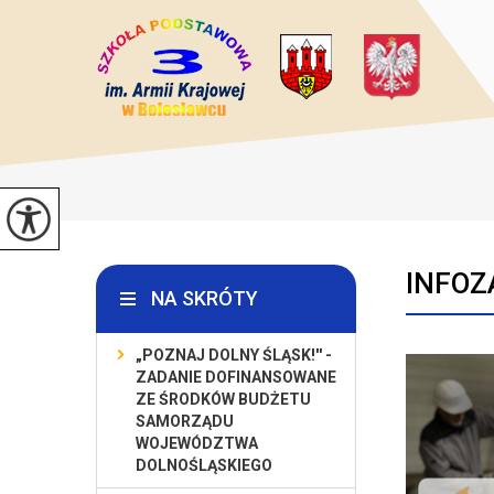
INFOZ
NA SKRÓTY
„POZNAJ DOLNY ŚLĄSK!'' -
ZADANIE DOFINANSOWANE
ZE ŚRODKÓW BUDŻETU
SAMORZĄDU
WOJEWÓDZTWA
DOLNOŚLĄSKIEGO