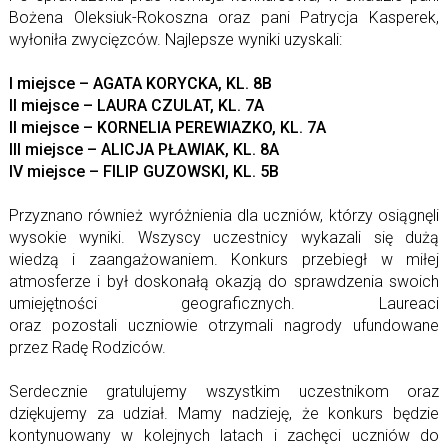
Bożena Oleksiuk-Rokoszna oraz pani Patrycja Kasperek,
wyłoniła zwycięzców.
Najlepsze wyniki uzyskali:
I miejsce – AGATA KORYCKA, KL. 8B
II miejsce – LAURA CZULAT, KL. 7A
II miejsce – KORNELIA PEREWIAZKO, KL. 7A
III miejsce – ALICJA PŁAWIAK, KL. 8A
IV miejsce – FILIP GUZOWSKI, KL. 5B
Przyznano również wyróżnienia dla uczniów, którzy osiągnęli
wysokie wyniki.
Wszyscy uczestnicy wykazali się dużą
wiedzą i zaangażowaniem. Konkurs przebiegł w miłej
atmosferze i był doskonałą okazją do sprawdzenia swoich
umiejętności geograficznych. Laureaci
oraz pozostali uczniowie otrzymali nagrody ufundowane
przez Radę Rodziców.
Serdecznie gratulujemy wszystkim uczestnikom oraz
dziękujemy za udział. Mamy nadzieję, że konkurs będzie
kontynuowany w kolejnych latach i zachęci uczniów do