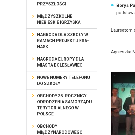
PRZYSZŁOŚCI
Borys Pa
podstaw
MIĘDZYSZKOLNE
NIEBIESKIE IGRZYSKA
Laureatom s
NAGRODA DLA SZKOŁY W
RAMACH PROJEKTU ESA-
NASK
Agnieszka 
NAGRODA EUROPY DLA
MIASTA BOLESŁAWIEC
NOWE NUMERY TELEFONU
DO SZKOŁY
OBCHODY 35. ROCZNICY
ODRODZENIA SAMORZĄDU
TERYTORIALNEGO W
POLSCE
OBCHODY
MIĘDZYNARODOWEGO