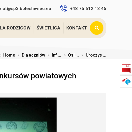
riat@sp3.boleslawiec.eu
+48 75 612 13 45
LA RODZICÓW
ŚWIETLICA
KONTAKT
j:
Home
>
Dla uczniów
>
Inf ...
>
Osi ...
>
Uroczys ...
onkursów powiatowych