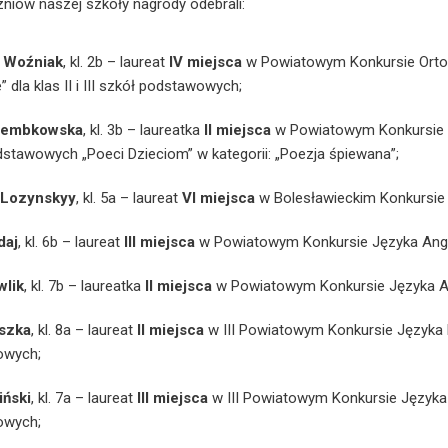
niów naszej szkoły nagrody odebrali:
 Woźniak
, kl. 2b – laureat
IV miejsca
w Powiatowym Konkursie Ortog
” dla klas II i III szkół podstawowych;
 Dembkowska
, kl. 3b – laureatka
II miejsca
w Powiatowym Konkursie Wo
stawowych „Poeci Dzieciom” w kategorii: „Poezja śpiewana”;
Lozynskyy
, kl. 5a – laureat
VI miejsca
w Bolesławieckim Konkursie 
daj
, kl. 6b – laureat
III miejsca
w Powiatowym Konkursie Języka Angiel
wlik
, kl. 7b – laureatka
II miejsca
w Powiatowym Konkursie Języka Angi
szka
, kl. 8a – laureat
II miejsca
w III Powiatowym Konkursie Języka N
owych;
iński
, kl. 7a – laureat
III miejsca
w III Powiatowym Konkursie Języka N
owych;