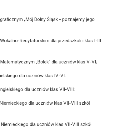
raficznym „Mój Dolny Śląsk - poznajemy jego
kalno-Recytatorskim dla przedszkoli i klas I-III
Matematycznym „Bolek” dla uczniów klas V-VI;
skiego dla uczniów klas IV-VI;
elskiego dla uczniów klas VII-VIII;
iemieckiego dla uczniów klas VII-VIII szkół
iemieckiego dla uczniów klas VII-VIII szkół