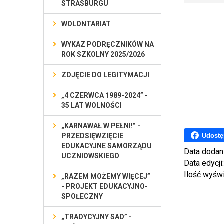
STRASBURGU
WOLONTARIAT
WYKAZ PODRĘCZNIKÓW NA
ROK SZKOLNY 2025/2026
ZDJĘCIE DO LEGITYMACJI
„4 CZERWCA 1989-2024” -
35 LAT WOLNOŚCI
„KARNAWAŁ W PEŁNI!” -
Udostę
PRZEDSIĘWZIĘCIE
EDUKACYJNE SAMORZĄDU
Data dodan
UCZNIOWSKIEGO
Data edycji
Ilość wyśw
„RAZEM MOŻEMY WIĘCEJ”
- PROJEKT EDUKACYJNO-
SPOŁECZNY
„TRADYCYJNY SAD” -