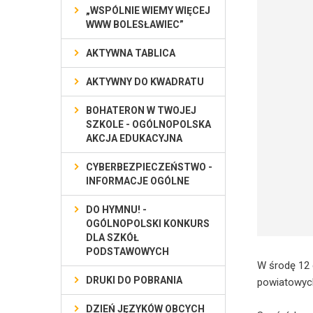
„WSPÓLNIE WIEMY WIĘCEJ
WWW BOLESŁAWIEC”
AKTYWNA TABLICA
AKTYWNY DO KWADRATU
BOHATERON W TWOJEJ
SZKOLE - OGÓLNOPOLSKA
AKCJA EDUKACYJNA
CYBERBEZPIECZEŃSTWO -
INFORMACJE OGÓLNE
DO HYMNU! -
OGÓLNOPOLSKI KONKURS
DLA SZKÓŁ
PODSTAWOWYCH
W środę 12 
DRUKI DO POBRANIA
powiatowych
DZIEŃ JĘZYKÓW OBCYCH