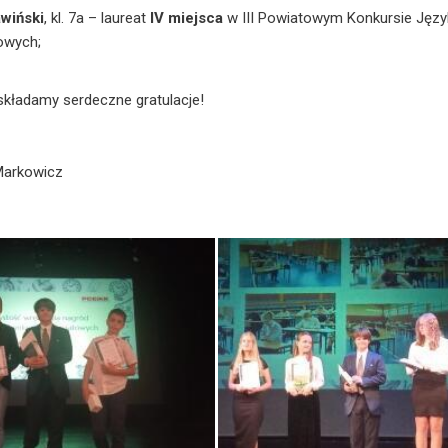
wiński
, kl. 7a – laureat
IV miejsca
w III Powiatowym Konkursie Język
owych;
kładamy serdeczne gratulacje!
Markowicz