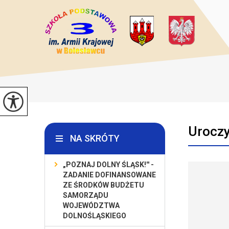
Uroczy
NA SKRÓTY
„POZNAJ DOLNY ŚLĄSK!'' -
ZADANIE DOFINANSOWANE
ZE ŚRODKÓW BUDŻETU
SAMORZĄDU
WOJEWÓDZTWA
DOLNOŚLĄSKIEGO