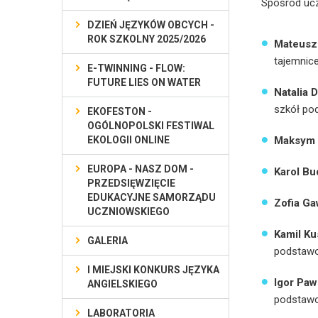
Spośród ucz
DZIEŃ JĘZYKÓW OBCYCH -
ROK SZKOLNY 2025/2026
Mateusz
tajemnice
E-TWINNING - FLOW:
FUTURE LIES ON WATER
Natalia
szkół pod
EKOFESTON -
OGÓLNOPOLSKI FESTIWAL
EKOLOGII ONLINE
Maksym 
EUROPA - NASZ DOM -
Karol Bu
PRZEDSIĘWZIĘCIE
EDUKACYJNE SAMORZĄDU
Zofia Ga
UCZNIOWSKIEGO
Kamil Ku
GALERIA
podstaw
I MIEJSKI KONKURS JĘZYKA
Igor Paw
ANGIELSKIEGO
podstaw
LABORATORIA