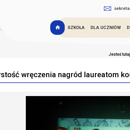
sekreta
SZKOŁA
DLA UCZNIÓW
D
Jesteś tuta
stość wręczenia nagród laureatom k