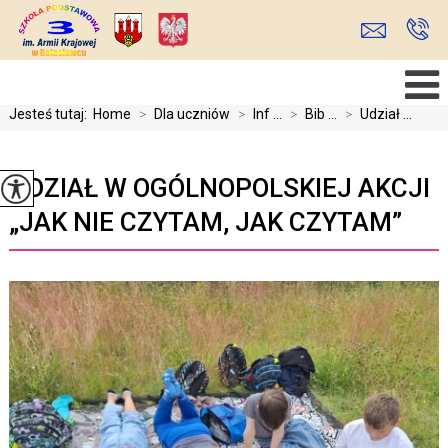
Jesteś tutaj:
Home
>
Dla uczniów
>
Inf ...
>
Bib ...
>
Udział ...
UDZIAŁ W OGÓLNOPOLSKIEJ AKCJI
„JAK NIE CZYTAM, JAK CZYTAM”