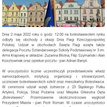
Dnia 2 maja 2022 roku o godz. 12.00 na bolesławieckim rynku
odbyły się obchody z okazji Dnia Flagi Rzeczypospolitej
Polskiej. Udział w obchodach Święta Flagi wzięła także
delegacja Pocztu Sztandarowego Szkoły Podstawowej nr 3 im.
Armii Krajowej w składzie: Zuzanna Błotna, Filip Szymański i Alan
Kosztowniak oraz opiekun pocztu - pan Adrian Banyś.
W uroczystości licznie uczestniczyli przedstawiciele władz
samorządowych, instytucji, organizacji i stowarzyszeń,
uczniowie bolesławieckich szkół oraz mieszkańcy Bolesławca.
W ceremonii udział wzięli żołnierze z 23 Śląskiego Pułku
Artylerii, Policja, Straż Pożarna oraz Miejska Orkiestra Dęta
„Bolesławiec”. Przemówienie okolicznościowe wygłosił
Prezydent Miasta - pan Piotr Roman. W czasie uroczystości