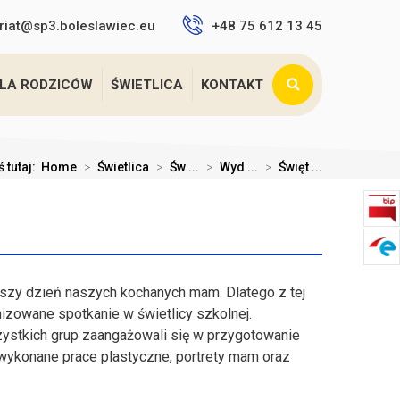
riat@sp3.boleslawiec.eu
+48 75 612 13 45
LA RODZICÓW
ŚWIETLICA
KONTAKT
ś tutaj:
Home
>
Świetlica
>
Św ...
>
Wyd ...
>
Święt ...
jszy dzień naszych kochanych mam. Dlatego z tej
nizowane spotkanie w świetlicy szkolnej.
stkich grup zaangażowali się w przygotowanie
wykonane prace plastyczne, portrety mam oraz