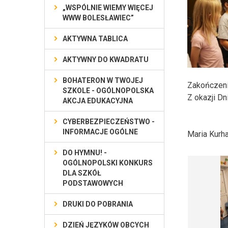
„WSPÓLNIE WIEMY WIĘCEJ
WWW BOLESŁAWIEC”
AKTYWNA TABLICA
AKTYWNY DO KWADRATU
BOHATERON W TWOJEJ
Zakończeni
SZKOLE - OGÓLNOPOLSKA
Z okazji D
AKCJA EDUKACYJNA
CYBERBEZPIECZEŃSTWO -
INFORMACJE OGÓLNE
Maria Kurh
DO HYMNU! -
OGÓLNOPOLSKI KONKURS
DLA SZKÓŁ
PODSTAWOWYCH
DRUKI DO POBRANIA
DZIEŃ JĘZYKÓW OBCYCH