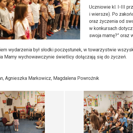
Uczniowie kl. I-III p
i wiersze). Po zakoń
oraz życzenia od swo
w konkursach dotycz
swoja mamę?” oraz w
em wydarzenia był słodki poczęstunek, w towarzystwie wszysk
nia Mamy wychowawczynie świetlicy dołączają się do życzeń.
an, Agnieszka Markowicz, Magdalena Powroźnik