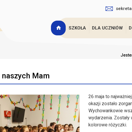
sekreta
SZKOŁA
DLA UCZNIÓW
D
Jeste
o naszych Mam
26 maja to najważnie
okazji zostało zorga
Wychowankowie wszy
wydarzenia. Zostały 
kolorowe różyczki.