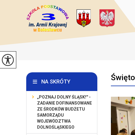
Święt
NA SKRÓTY
„POZNAJ DOLNY ŚLĄSK!'' -
ZADANIE DOFINANSOWANE
ZE ŚRODKÓW BUDŻETU
SAMORZĄDU
WOJEWÓDZTWA
DOLNOŚLĄSKIEGO