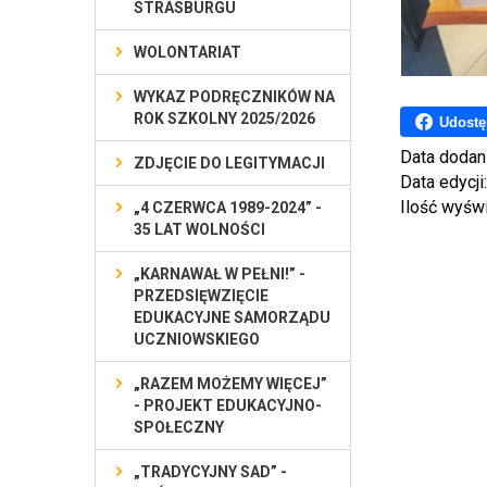
STRASBURGU
WOLONTARIAT
WYKAZ PODRĘCZNIKÓW NA
ROK SZKOLNY 2025/2026
Udostę
Data dodan
ZDJĘCIE DO LEGITYMACJI
Data edycji
Ilość wyśw
„4 CZERWCA 1989-2024” -
35 LAT WOLNOŚCI
„KARNAWAŁ W PEŁNI!” -
PRZEDSIĘWZIĘCIE
EDUKACYJNE SAMORZĄDU
UCZNIOWSKIEGO
„RAZEM MOŻEMY WIĘCEJ”
- PROJEKT EDUKACYJNO-
SPOŁECZNY
„TRADYCYJNY SAD” -