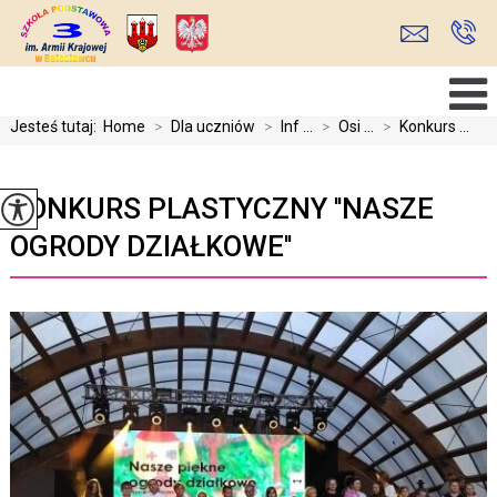
Jesteś tutaj:
Home
>
Dla uczniów
>
Inf ...
>
Osi ...
>
Konkurs ...
KONKURS PLASTYCZNY ''NASZE
OGRODY DZIAŁKOWE''