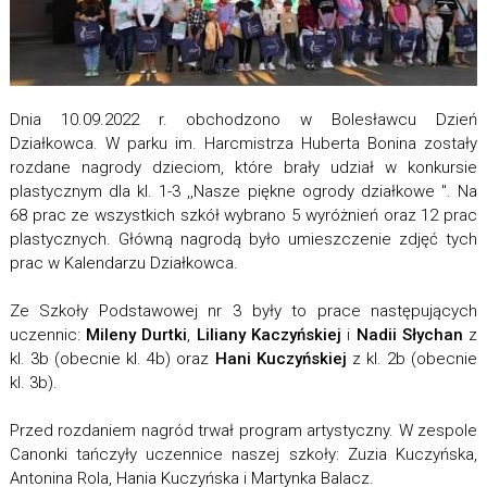
Dnia 10.09.2022 r. obchodzono w Bolesławcu Dzień
Działkowca. W parku im. Harcmistrza Huberta Bonina zostały
rozdane nagrody dzieciom, które brały udział w konkursie
plastycznym dla kl. 1-3 ,,Nasze piękne ogrody działkowe ". Na
68 prac ze wszystkich szkół wybrano 5 wyróżnień oraz 12 prac
plastycznych. Główną nagrodą było umieszczenie zdjęć tych
prac w Kalendarzu Działkowca.
Ze Szkoły Podstawowej nr 3 były to prace następujących
uczennic:
Mileny Durtki
,
Liliany Kaczyńskiej
i
Nadii Słychan
z
kl. 3b (obecnie kl. 4b) oraz
Hani Kuczyńskiej
z kl. 2b (obecnie
kl. 3b).
Przed rozdaniem nagród trwał program artystyczny. W zespole
Canonki tańczyły uczennice naszej szkoły: Zuzia Kuczyńska,
Antonina Rola, Hania Kuczyńska i Martynka Balacz.