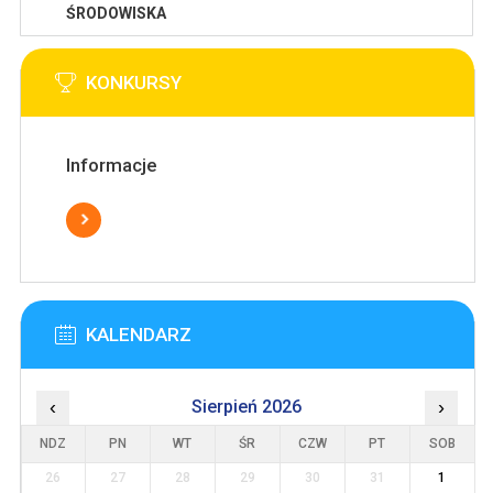
ŚRODOWISKA
KONKURSY
Informacje
KALENDARZ
‹
Sierpień 2026
›
NDZ
PN
WT
ŚR
CZW
PT
SOB
26
27
28
29
30
31
1