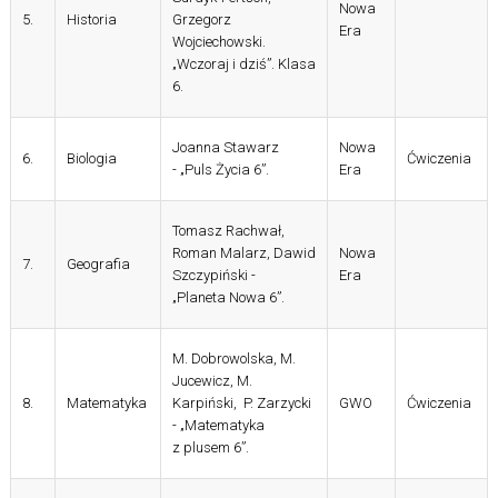
Nowa
5.
Historia
Grzegorz
Era
Wojciechowski.
„Wczoraj i dziś”. Klasa
6.
Joanna Stawarz
Nowa
6.
Biologia
Ćwiczenia
- „Puls Życia 6”.
Era
Tomasz Rachwał,
Roman Malarz, Dawid
Nowa
7.
Geografia
Szczypiński -
Era
„Planeta Nowa 6”.
M. Dobrowolska, M.
Jucewicz, M.
8.
Matematyka
Karpiński, P. Zarzycki
GWO
Ćwiczenia
- „Matematyka
z plusem 6”.