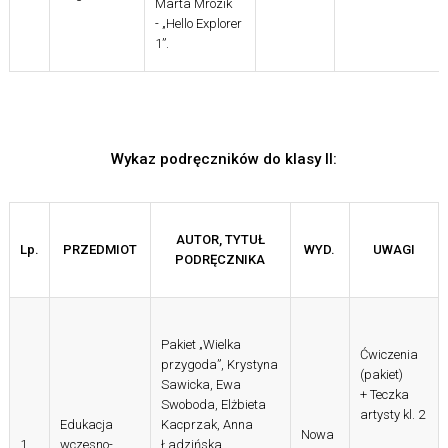
Marta Mrozik
- „Hello Explorer
1”.
Wykaz podręczników do klasy II:
AUTOR, TYTUŁ
Lp.
PRZEDMIOT
WYD.
UWAGI
PODRĘCZNIKA
Pakiet „Wielka
Ćwiczenia
przygoda”,
Krystyna
(pakiet)
Sawicka, Ewa
+ Teczka
Swoboda, Elżbieta
artysty kl. 2
Edukacja
Kacprzak, Anna
Nowa
1.
wczesno-
Ładzińska,