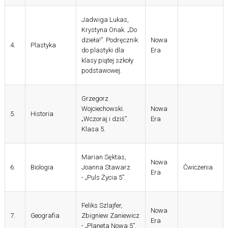
Jadwiga Lukas,
Krystyna Onak. „Do
dzieła!”. Podręcznik
Nowa
4.
Plastyka
do plastyki dla
Era
klasy piątej szkoły
podstawowej.
Grzegorz
Wojciechowski.
Nowa
5.
Historia
„Wczoraj i dziś”.
Era
Klasa 5.
Marian Sęktas,
Nowa
6.
Biologia
Joanna Stawarz
Ćwiczenia
Era
- „Puls Życia 5”.
Feliks Szlajfer,
Nowa
7.
Geografia
Zbigniew Zaniewicz
Era
- „Planeta Nowa 5”.