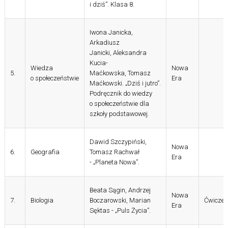
i dziś”. Klasa 8.
Iwona Janicka,
Arkadiusz
Janicki, Aleksandra
Kucia-
Wiedza
Nowa
5.
Maćkowska, Tomasz
o społeczeństwie
Era
Maćkowski. „Dziś i jutro”.
Podręcznik do wiedzy
o społeczeństwie dla
szkoły podstawowej.
Dawid Szczypiński,
Nowa
6.
Geografia
Tomasz Rachwał
Era
- „Planeta Nowa”.
Beata Sągin, Andrzej
Nowa
7.
Biologia
Boczarowski, Marian
Ćwiczen
Era
Sęktas - „Puls Życia”.