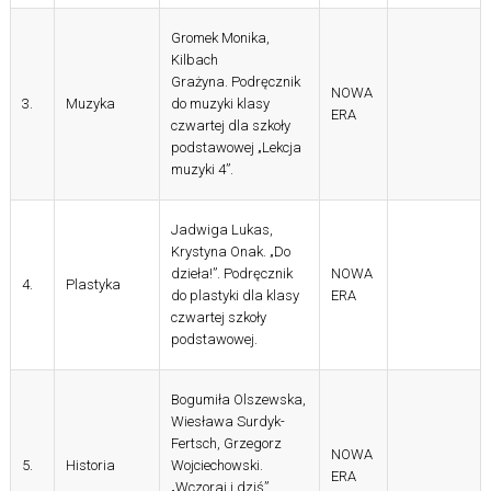
Gromek Monika,
Kilbach
Grażyna. Podręcznik
NOWA
3.
Muzyka
do muzyki klasy
ERA
czwartej dla szkoły
podstawowej „Lekcja
muzyki 4”.
Jadwiga Lukas,
Krystyna Onak. „Do
dzieła!”. Podręcznik
NOWA
4.
Plastyka
do plastyki dla klasy
ERA
czwartej szkoły
podstawowej.
Bogumiła Olszewska,
Wiesława Surdyk-
Fertsch, Grzegorz
NOWA
5.
Historia
Wojciechowski.
ERA
„Wczoraj i dziś”.