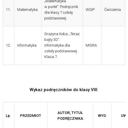
„Matematyka
w punkt”.
Podręcznik
11.
Matematyka
WSiP
Ćwiczenia
dla klasy 7 szkoły
podstawowej.
Grażyna Koba. „Teraz
bajty 3D”.
12.
Informatyka
Informatyka dla
MIGRA
szkoły podstawowej.
Klasa 7.
Wykaz podręczników do klasy VIII:
AUTOR, TYTUŁ
Lp.
PRZEDMIOT
WYD.
UW
PODRĘCZNIKA