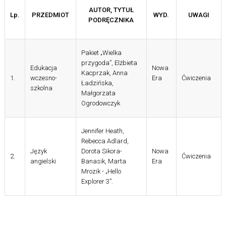
AUTOR, TYTUŁ
Lp.
PRZEDMIOT
WYD.
UWAGI
PODRĘCZNIKA
Pakiet „Wielka
przygoda”,
Elżbieta
Edukacja
Nowa
Kacprzak, Anna
1.
wczesno-
Era
Ćwiczenia
Ładzińska,
szkolna
Małgorzata
Ogrodowczyk
Jennifer Heath,
Rebecca Adlard,
Język
Dorota Sikora-
Nowa
2.
Ćwiczenia
angielski
Banasik, Marta
Era
Mrozik - „Hello
Explorer 3”.