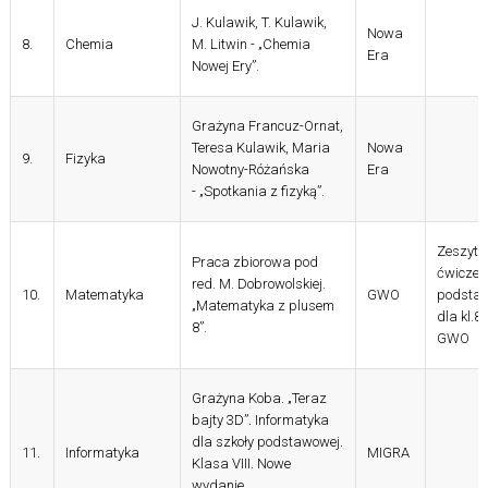
J. Kulawik, T. Kulawik,
Nowa
8.
Chemia
M. Litwin - „Chemia
Era
Nowej Ery”.
Grażyna Francuz-Ornat,
Teresa Kulawik, Maria
Nowa
9.
Fizyka
Nowotny-Różańska
Era
- „Spotkania z fizyką”.
Zeszyt
Praca zbiorowa pod
ćwiczeń
red. M. Dobrowolskiej.
10.
Matematyka
GWO
podsta
„Matematyka z plusem
dla kl.8.
8”.
GWO
Grażyna Koba. „Teraz
bajty 3D”. Informatyka
dla szkoły podstawowej.
11.
Informatyka
MIGRA
Klasa VIII. Nowe
wydanie.