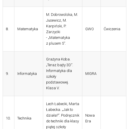
M. Dobrowolska, M.
Jucewicz, M.
Karpiński, P.
8.
Matematyka
GWO
Ćwiczenia
Zarzycki
- „Matematyka
z plusem 5”.
Grażyna Koba.
„Teraz bajty 3D”.
Informatyka dla
9.
Informatyka
MIGRA
szkoły
podstawowej.
Klasa V.
Lech
Łabecki,
Marta
Łabecka
.
„Jak to
działa?”. Podręcznik
Nowa
10.
Technika
do techniki dla klasy
Era
piątej szkoły