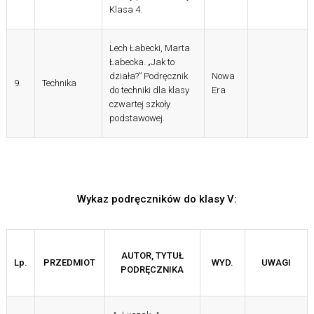
Klasa 4.
Lech Łabecki, Marta
Łabecka. „Jak to
działa?” Podręcznik
Nowa
9.
Technika
do techniki dla klasy
Era
czwartej szkoły
podstawowej.
Wykaz podręczników do klasy V:
AUTOR, TYTUŁ
Lp.
PRZEDMIOT
WYD.
UWAGI
PODRĘCZNIKA