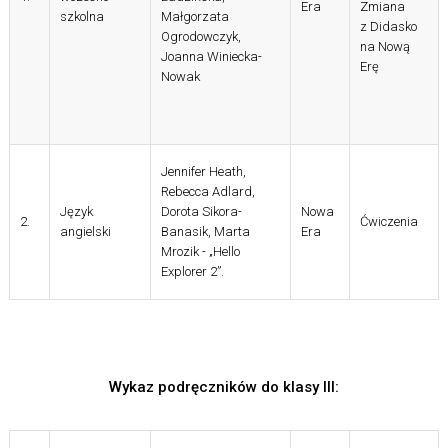
Era
Zmiana
szkolna
Małgorzata
z Didasko
Ogrodowczyk,
na Nową
Joanna
Winiecka-
Erę
Nowak
Jennifer Heath,
Rebecca Adlard,
Język
Dorota Sikora-
Nowa
2.
Ćwiczenia
angielski
Banasik, Marta
Era
Mrozik - „Hello
Explorer 2”.
Wykaz podręczników do klasy III: