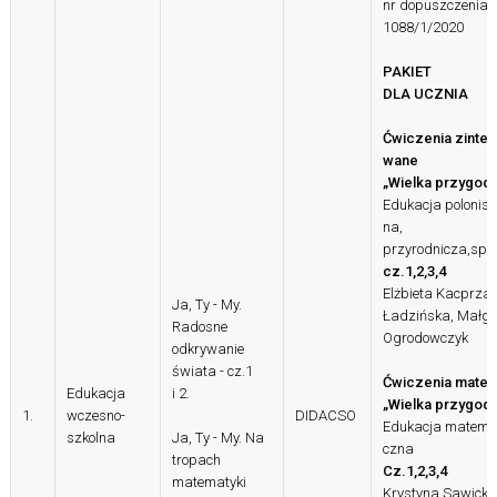
n
r dopuszczenia
1088/1/2020
PAKIET
DLA UCZNIA
Ćwiczenia zinteg
wane
„
Wielka przygod
Edukacja polonist
na,
przyrodnicza,spo
cz.1,2,3,4
Elżbieta Kacprza
Ja, Ty - My.
Ładzińska, Małgo
Radosne
Ogrodowczyk
odkrywanie
świata - cz.1
Ćwiczenia matem
Edukacja
i 2.
„Wielka przygod
1.
wczesno-
DIDACSO
Edukacja matema
szkolna
Ja, Ty - My. Na
czna
tropach
Cz.1,2,3,4
matematyki
Krystyna Sawicka