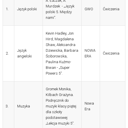
A. Łuczak, A.
Murdzek - „Język
1.
Język polski
GWO
Ćwiczenia
polski 5. Między
nami”.
Kevin Hadley, Jon
Hird, Magdalena
Shaw, Aleksandra
Język
Dziewicka, Barbara
NOWA
2.
Ćwiczenia
angielski
Ściborowska,
ERA
Paulina Kuźmo-
Biwan - „Super
Powers 5”.
Gromek Monika,
Kilbach Grażyna.
Podręcznik do
Nowa
3.
Muzyka
muzyki klasy piątej
Era
dla szkoły
podstawowej
„Lekcja muzyki 5”.