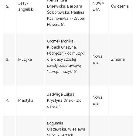
Aleksandra
Język
NOWA
2.
Drzewicka
, Barbara
Ćwiczenia
angielski
ERA
Ściborowska
, Paulina
Kuźmo
-Biwan
- „Super
Powers 6”.
Gromek Monika,
Kilbach
Grażyna
.
Podręcznik do muzyki
Nowa
3.
Muzyka
dla
klasy
szóstej
Zmiana
Era
szkoły podstawowej
“Lekcja muzyki 6”.
Jadwiga Lukas,
Nowa
4.
Plastyka
Krystyna Onak - „Do
Era
dzieła!”.
Bogumiła
Olszewska, Wiesława
Surdyk-Fertsch,