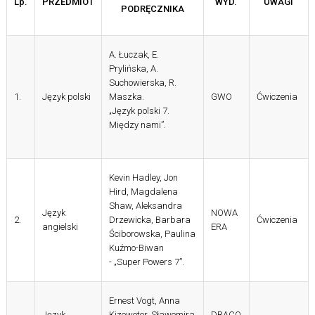
Lp.
PRZEDMIOT
WYD.
UWAGI
PODRĘCZNIKA
A. Łuczak, E.
Prylińska, A.
Suchowierska, R.
1.
Język polski
Maszka.
GWO
Ćwiczenia
„Język polski 7.
Między nami”.
Kevin Hadley, Jon
Hird, Magdalena
Shaw, Aleksandra
Język
NOWA
2.
Drzewicka
, Barbara
Ćwiczenia
angielski
ERA
Ściborowska
, Paulina
Kuźmo
-Biwan
- „Super Powers 7”.
Ernest Vogt, Anna
Język
Kizeweter, Sławomira
DRACO