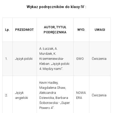
Wykaz podręczników do klasy IV :
AUTOR, TYTUŁ
Lp.
PRZEDMIOT
WYD.
UWAGI
PODRĘCZNIKA
A. Łuczak, A.
Murdzek, K.
1.
Język polski
Krzemieniewska-
GWO
Ćwiczenia
Kleban. „Język polski
4. Między nami”.
Kevin Hadley,
Magdalena Shaw,
Język
Aleksandra
NOWA
2.
Ćwiczenia
angielski
Dziewicka, Barbara
ERA
Ściborowska - „Super
Powers 4”.