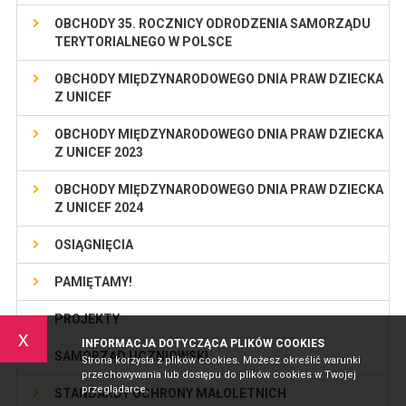
OBCHODY 35. ROCZNICY ODRODZENIA SAMORZĄDU
TERYTORIALNEGO W POLSCE
OBCHODY MIĘDZYNARODOWEGO DNIA PRAW DZIECKA
Z UNICEF
OBCHODY MIĘDZYNARODOWEGO DNIA PRAW DZIECKA
Z UNICEF 2023
OBCHODY MIĘDZYNARODOWEGO DNIA PRAW DZIECKA
Z UNICEF 2024
OSIĄGNIĘCIA
PAMIĘTAMY!
PROJEKTY
x
INFORMACJA DOTYCZĄCA PLIKÓW COOKIES
SAMORZĄD UCZNIOWSKI
Strona korzysta z plików cookies. Możesz określić warunki
przechowywania lub dostępu do plików cookies w Twojej
przeglądarce.
STANDARDY OCHRONY MAŁOLETNICH