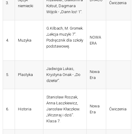
3.
Ćwiczenia
niemiecki
Kołsut, Dagmara
Wójcik - „Dann los! 1”.
G.Kilbach, M. Gromek.
„Lekcja muzyki 7”.
NOWA
4.
Muzyka
Podręcznik dla szkoły
ERA
podstawowej.
Jadwiga Lukas,
Nowa
5.
Plastyka
Krystyna
Onak
- „Do
Era
dzieła!”.
Stanisław Roszak,
Anna Łaszkiewicz,
Nowa
6.
Historia
Jarosław Kłaczkow.
Ćwiczenia
Era
„Wczoraj i dziś”.
Klasa 7.