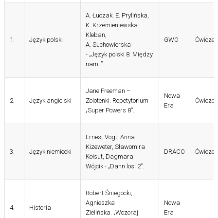
A. Łuczak. E. Prylińska,
K. Krzemieniewska-
Kleban,
1.
Język polski
GWO
Ćwiczen
A. Suchowierska
- „Język polski 8. Między
nami.”
Jane Freeman –
Nowa
2.
Język angielski
Zolotenki.
Repetytorium
Ćwiczen
Era
„Super Powers 8”.
Ernest Vogt, Anna
Kizeweter, Sławomira
3.
Język niemiecki
DRACO
Ćwiczen
Kołsut, Dagmara
Wójcik - „Dann los! 2”.
Robert Śniegocki,
Agnieszka
Nowa
4.
Historia
Zielińska. „Wczoraj
Era