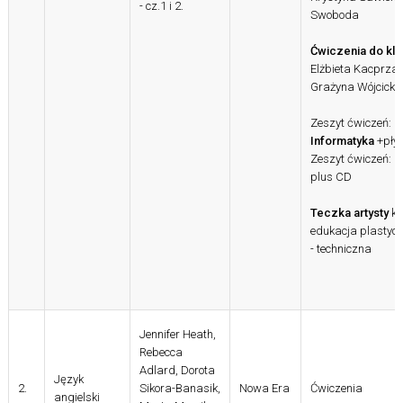
- cz.1 i 2.
Swoboda
Ćwiczenia do klai
Elżbieta Kacprzak
Grażyna Wójcicka
Zeszyt ćwiczeń:
Informatyka
+pły
Zeszyt ćwiczeń:
M
plus CD
Teczka artysty
kl
edukacja plastyc
- techniczna
Jennifer Heath,
Rebecca
Adlard, Dorota
Język
2.
Sikora-Banasik,
Nowa Era
Ćwiczenia
angielski