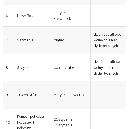
1 stycznia
6.
Nowy Rok
- czwartek
dzień dodatkowo
7.
2 stycznia
piątek
wolny od zajęć
dydaktycznych
dzień dodatkowo
8.
5 stycznia
poniedziałek
wolny od zajęć
dydaktycznych
9.
Trzech Króli
6 stycznia - wtorek
Koniec I półrocza
25 stycznia
10.
Początek II
26 stycznia
półrocza