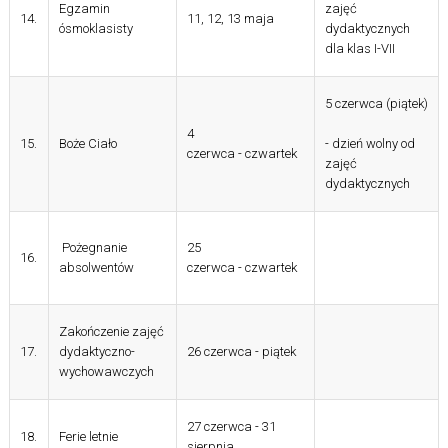
Egzamin
zajęć
14.
11, 12, 13
maja
ósmoklasisty
dydaktycznych
dla klas
I-VII
5 czerwca (piątek)
4
15.
Boże Ciało
- dzień wolny od
czerwca
-
czwartek
zajęć
dydaktycznych
Pożegnanie
25
16.
absolwentów
czerwca
-
czwartek
Zakończenie zajęć
17.
dydaktyczno-
26 czerwca
-
piątek
wychowawczych
27 czerwca - 31
18.
Ferie letnie
sierpnia