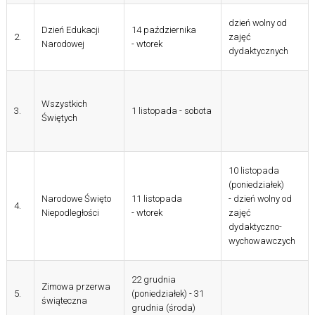
dzień wolny od
Dzień Edukacji
14 października
2.
zajęć
Narodowej
- wtorek
dydaktycznych
Wszystkich
3.
1 listopada - sobota
Świętych
10 listopada
(poniedziałek)
Narodowe Święto
11 listopada
- dzień wolny od
4.
Niepodległości
- wtorek
zajęć
dydaktyczno-
wychowawczych
22 grudnia
Zimowa przerwa
5.
(poniedziałek)
-
31
świąteczna
grudnia (środa)